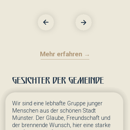
Chronik der Gemeinde
»Du sollst den Herrn, deinen Gott, lieben
mit deinem ganzen Herzen und mit
deiner ganzen Seele und mit deinem
ganzen Denken« und »Du sollst deinen
Nächsten lieben wie dich selbst«
(5.
Mose 6,5 / Matthäus 22,37)
Mehr erfahren →
Gottesdienstplan