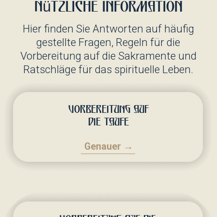
Wie komme ich an?
Sie können uns mit den öffentlichen
Verkehrsmitteln erreichen.
Die nächste Bushaltestelle ist
Loddenweg, von der aus man etwa 3
Minuten zu Fuß zur Kirche gelangen
kann.
Der Hiltrup Bahnhof (Hiltrupbahnhof)
befindet sich ebenfalls in der Nähe.
Von dort aus erreichen Sie die Kirche
zu Fuß in etwa 20 Minuten oder mit
dem Bus — nur wenige Haltestellen
entfernt.
Genauer →