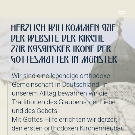
Herzlich willkommen auf
der Website der Kirche
zur Kasansker Ikone der
Gottesmutter in Münster
Wir sind eine lebendige orthodoxe
Gemeinschaft in Deutschland. In
unserem Alltag bewahren wir die
Traditionen des Glaubens, der Liebe
und des Gebets.
Mit Gottes Hilfe errichten wir derzeit
den ersten orthodoxen Kirchenneubau
seit Jahrzehnten in diesem Land –
und laden Sie herzlich ein, diesen
bedeutenden Weg mit uns gemeinsam
zu gehen.
Erzpriester Nikolaj