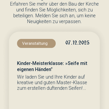
der Weihe der Wände und des
Fundaments statt. Der Rang wurde
von Erzpriester Demetrius (Isaev)
geleitet...
Begleiten Sie uns!
Mehr erfahren →
Nützliche Information
Hier finden Sie Antworten auf häufig
gestellte Fragen, Regeln für die
Vorbereitung auf die Sakramente und
Ratschläge für das spirituelle Leben.