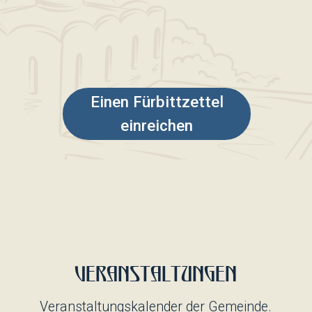
Weihe eineR im Bau befindlichen
Kirche
Eine wichtige spirituelle Grenze: Auf
dem Baugebiet fand ein Gebet mit
der Weihe der Wände und des
Fundaments statt. Der Rang wurde
von Erzpriester Demetrius (Isaev)
geleitet...
Begleiten Sie uns!
01.10.2025
Veranstaltung
Weihe eineR im Bau befindlichen
Kirche
Eine wichtige spirituelle Grenze: Auf
dem Baugebiet fand ein Gebet mit