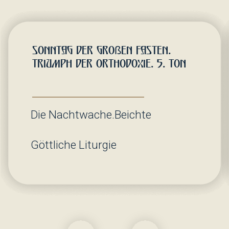
Veranstaltungen
Veranstaltungskalender der Gemeinde.
Erfahren Sie mehr über den Bau der Kirche
und finden Sie Möglichkeiten, sich zu
beteiligen. Melden Sie sich an, um keine
Neuigkeiten zu verpassen.
07.12.2025
Veranstaltung
Kinder-Meisterklasse: »Seife mit
eigenen Händen"
Wir laden Sie und Ihre Kinder auf
kreative und guten Master-Klasse
zum erstellen duftenden Seifen!...
Begleiten Sie uns!