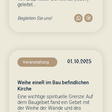
Alle Sakramente
Address by Metropolitan
Mark (Arndt) of Berlin
and Germany