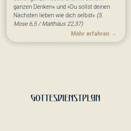
Unterstützen Sie die
Gemeinde mit Gebeten und
guten taten
Reichen Sie Ihren Fürbittzettel online ein.
Ihre Spende über PayPal hilft dabei, gute
Taten fortzusetzen und die Kirche
weiterzubauen.
Einen Fürbittzettel
einreichen