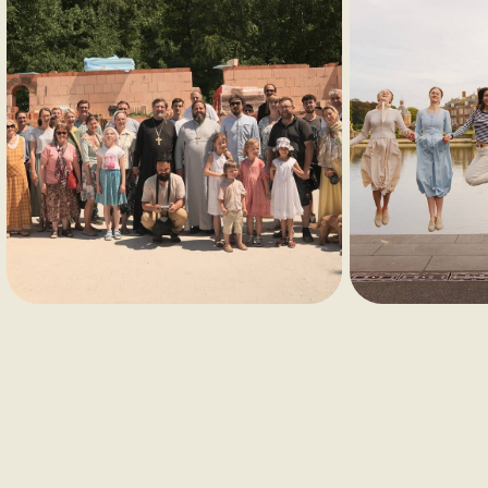
Mehr erfahren →
Gesichter der Gemeinde
Wir sind eine lebhafte Gruppe junger
Menschen aus der schönen Stadt
Münster. Der Glaube, Freundschaft und
der brennende Wunsch, hier eine starke
und freundschaftliche orthodoxe
Gemeinde aufzubauen verbindet uns.
Unsere Kirche zu Ehren der Kazaner Ikone
der Gottesmutter ist ein Ort, an dem wir
spirituelle Inspiration und Kraft für unsere
Selbstvervollkommnung schöpfen.
Mehr erfahren →