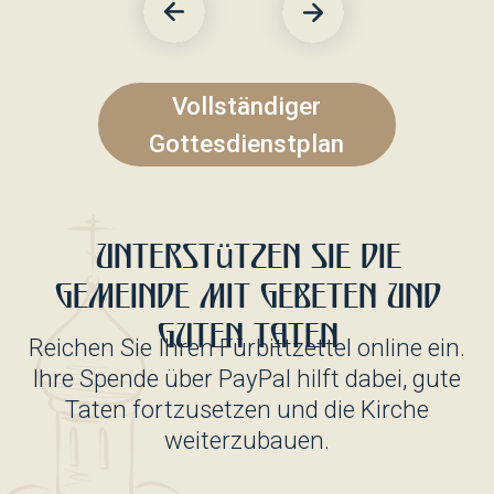
01.10.2025
Veranstaltung
Weihe eineR im Bau befindlichen
Kirche
Eine wichtige spirituelle Grenze: Auf
dem Baugebiet fand ein Gebet mit
der Weihe der Wände und des
Fundaments statt. Der Rang wurde
von Erzpriester Demetrius (Isaev)
geleitet...
Begleiten Sie uns!
01.10.2025
Veranstaltung