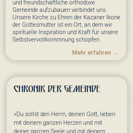
Sonntag der Großen Fasten.
Sonntag der G
Triumph der Orthodoxie. 5. Ton
Hl. Gregor P
Die Nachtwache.Beichte
Die Nachtwac
Göttliche Liturgie
Göttliche Litu
Vollständiger
Gottesdienstplan