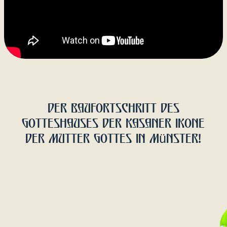
Eine Notiz einreichen
rocor.muenster@gmail.com
Osttor 81, 48165 Münster
@ 2025. Alle Rechte vorbehalten.
Design&Dev
Svetlana Lavrukhina