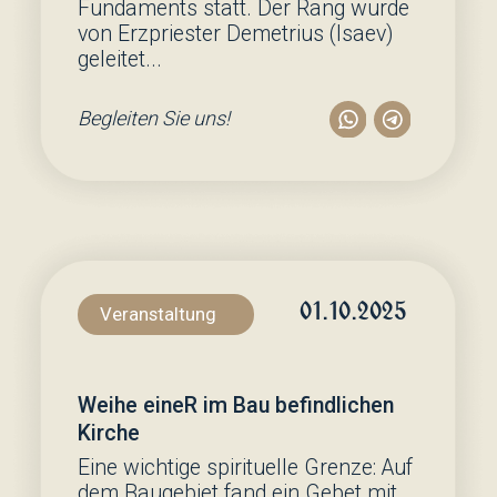
Der Baufortschritt des
Gotteshauses der Kasaner Ikone
der Mutter Gottes in Münster!
Wir freuen uns, Ihnen die
Fortschritte beim Bau unseres
Tempels mitzuteilen! Jede Phase
bringt uns näher, einen Ort zu
schaffen, an dem wir uns zum
Gebet versammeln können und
geistige Einheit.