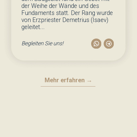
Dem Tempel spenden
Projektplan →
Kontakte
Wir sind hier zu finden: Osttor 81, 48165
Münster