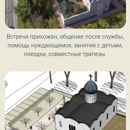
Календарь строительства
Пожертвования
Контакты
Реквизиты
Поддержать храм
Подать записку
rocor.muenster@gmail.com
Osttor 81, 48165 Münster
@ 2025. Все права защищены
Design&Dev
Svetlana Lavrukhina