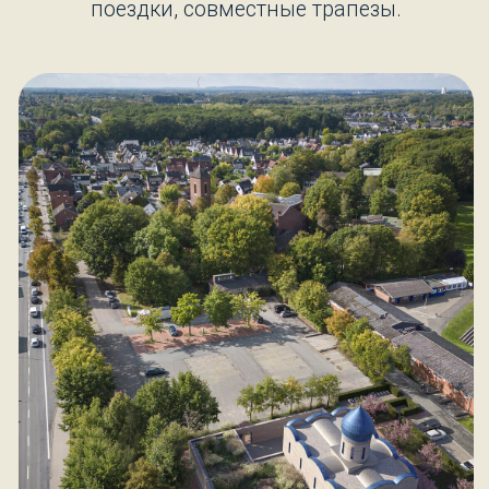
поездки, совместные трапезы.
Каждое фото в этой галерее —
результат духовного и творческого
труда. Пожалуйста, уважайте
авторские права: не копируйте и не
распространяйте изображения без
разрешения прихода.
О приходе
Летопись
Молодежь
Полезная информация
Мероприятия
Расписание Богослужений
Проект храма